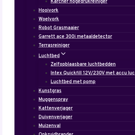
Karcher hogedrukreiniger
Hooivork
Woelvork
Robot Grasmaaier
Garrett ace 300i metaaldetector
Terrasreiniger
Luchtbed
Zelfopblaasbare luchtbedden
Intex Quickfill 12V/230V met accu l
Luchtbed met pomp
Kunstgras
Muggenspray
Kattenverjager
Duivenverjager
Muizenval
Onkruidbrander