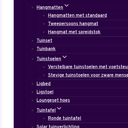
Hangmatten
Hangmatten met standaard
Tweepersoons hangmat
Hangmat met spreidstok
Tuinset
Tuinbank
Tuinstoelen
Verstelbare tuinstoelen met voetste
Stevige tuinstoelen voor zware mens
Ligbed
Ligstoel
Loungeset hoes
Tuintafel
Ronde tuintafel
Solar tuinverlichting