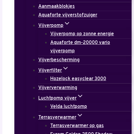
Aanmaakblokjes
Aquaforte vijverstofzuiger
Vijverpomp
Vijverpomp op zonne energie
Aquaforte dm-20000 vario
vijverpomp
Vijverbescherming
Vijverfilter
Hozelock easyclear 3000
Vijververwarming
Luchtpomp vijver
Velda luchtpomp
Terrasverwarmer
Terrasverwarmer op gas