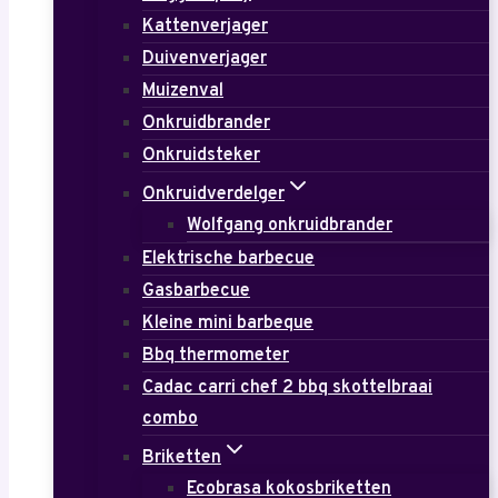
Kattenverjager
Duivenverjager
Muizenval
Onkruidbrander
Onkruidsteker
Onkruidverdelger
Wolfgang onkruidbrander
Elektrische barbecue
Gasbarbecue
Kleine mini barbeque
Bbq thermometer
Cadac carri chef 2 bbq skottelbraai
combo
Briketten
Ecobrasa kokosbriketten