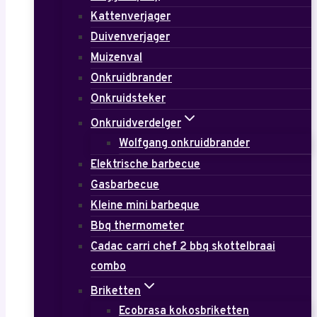
Kattenverjager
Duivenverjager
Muizenval
Onkruidbrander
Onkruidsteker
Onkruidverdelger
Wolfgang onkruidbrander
Elektrische barbecue
Gasbarbecue
Kleine mini barbeque
Bbq thermometer
Cadac carri chef 2 bbq skottelbraai
combo
Briketten
Ecobrasa kokosbriketten