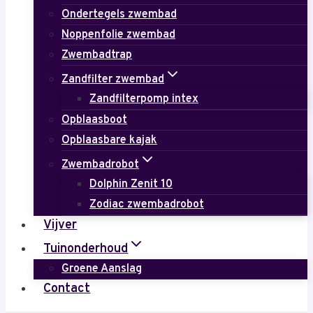
Ondertegels zwembad
Noppenfolie zwembad
Zwembadtrap
Zandfilter zwembad
Zandfilterpomp intex
Opblaasboot
Opblaasbare kajak
Zwembadrobot
Dolphin Zenit 10
Zodiac zwembadrobot
Vijver
Tuinonderhoud
Groene Aanslag
Contact