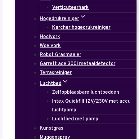
Verticuteerhark
Hogedrukreiniger
Karcher hogedrukreiniger
Hooivork
Woelvork
Robot Grasmaaier
Garrett ace 300i metaaldetector
Terrasreiniger
Luchtbed
Zelfopblaasbare luchtbedden
Intex Quickfill 12V/230V met accu
luchtpomp
Luchtbed met pomp
Kunstgras
Muggenspray