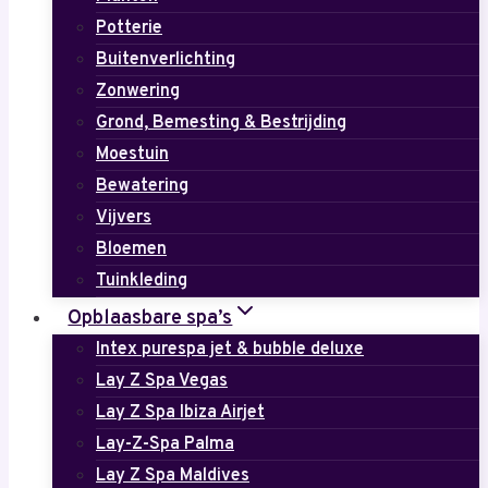
Potterie
Buitenverlichting
Zonwering
Grond, Bemesting & Bestrijding
Moestuin
Bewatering
Vijvers
Bloemen
Tuinkleding
Opblaasbare spa’s
Intex purespa jet & bubble deluxe
Lay Z Spa Vegas
Lay Z Spa Ibiza Airjet
Lay-Z-Spa Palma
Lay Z Spa Maldives