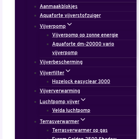
Aanmaakblokjes
Aquaforte vijverstofzuiger
Vijverpomp
Vijverpomp op zonne energie
Aquaforte dm-20000 vario
vijverpomp
Vijverbescherming
Vijverfilter
Hozelock easyclear 3000
Vijververwarming
Luchtpomp vijver
Velda luchtpomp
Terrasverwarmer
Terrasverwarmer op gas