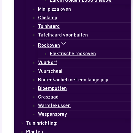
Eurom Golden 2500 Shadow
Mini pizza oven
Olielamp
Tuinhaard
Tafelhaard voor buiten
Rookoven
Elektrische rookoven
Vuurkorf
Vuurschaal
Buitenkachel met een lange pijp
Bloempotten
Graszaad
Warmtekussen
Wespenspray
Tuininrichting:
Planten