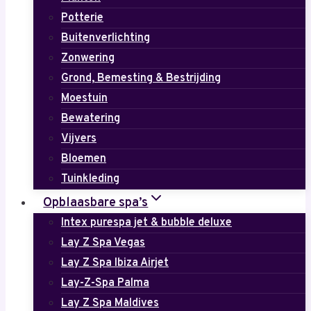
Potterie
Buitenverlichting
Zonwering
Grond, Bemesting & Bestrijding
Moestuin
Bewatering
Vijvers
Bloemen
Tuinkleding
Opblaasbare spa’s
Intex purespa jet & bubble deluxe
Lay Z Spa Vegas
Lay Z Spa Ibiza Airjet
Lay-Z-Spa Palma
Lay Z Spa Maldives