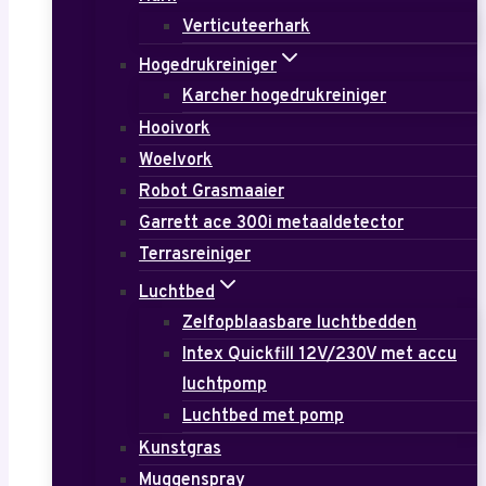
Verticuteerhark
Hogedrukreiniger
Karcher hogedrukreiniger
Hooivork
Woelvork
Robot Grasmaaier
Garrett ace 300i metaaldetector
Terrasreiniger
Luchtbed
Zelfopblaasbare luchtbedden
Intex Quickfill 12V/230V met accu
luchtpomp
Luchtbed met pomp
Kunstgras
Muggenspray