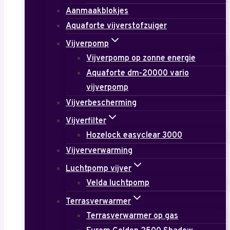
Aanmaakblokjes
Aquaforte vijverstofzuiger
Vijverpomp
Vijverpomp op zonne energie
Aquaforte dm-20000 vario
vijverpomp
Vijverbescherming
Vijverfilter
Hozelock easyclear 3000
Vijververwarming
Luchtpomp vijver
Velda luchtpomp
Terrasverwarmer
Terrasverwarmer op gas