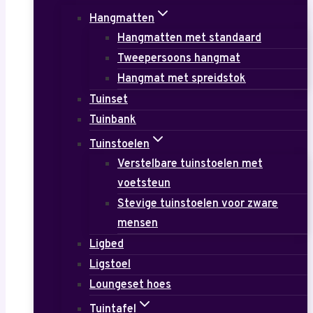
Hangmatten
Hangmatten met standaard
Tweepersoons hangmat
Hangmat met spreidstok
Tuinset
Tuinbank
Tuinstoelen
Verstelbare tuinstoelen met
voetsteun
Stevige tuinstoelen voor zware
mensen
Ligbed
Ligstoel
Loungeset hoes
Tuintafel