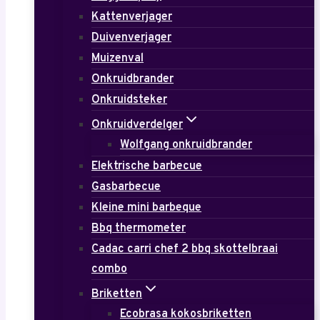
Kattenverjager
Duivenverjager
Muizenval
Onkruidbrander
Onkruidsteker
Onkruidverdelger
Wolfgang onkruidbrander
Elektrische barbecue
Gasbarbecue
Kleine mini barbeque
Bbq thermometer
Cadac carri chef 2 bbq skottelbraai
combo
Briketten
Ecobrasa kokosbriketten