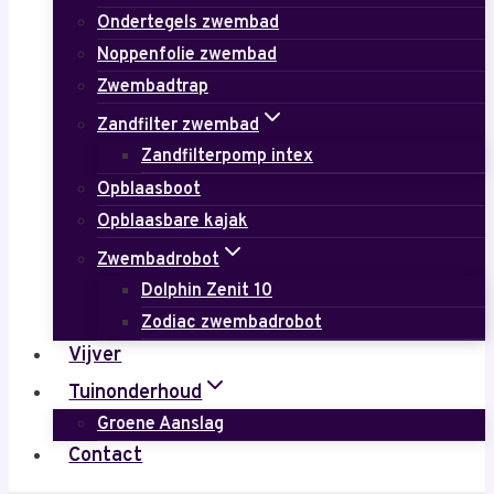
Ondertegels zwembad
Noppenfolie zwembad
Zwembadtrap
Zandfilter zwembad
Zandfilterpomp intex
Opblaasboot
Opblaasbare kajak
Zwembadrobot
Dolphin Zenit 10
Zodiac zwembadrobot
Vijver
Tuinonderhoud
Groene Aanslag
Contact