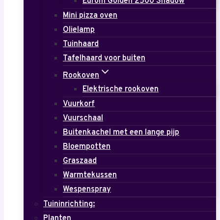
Eurom Golden 2500 Shadow
Mini pizza oven
Olielamp
Tuinhaard
Tafelhaard voor buiten
Rookoven
Elektrische rookoven
Vuurkorf
Vuurschaal
Buitenkachel met een lange pijp
Bloempotten
Graszaad
Warmtekussen
Wespenspray
Tuininrichting:
Planten