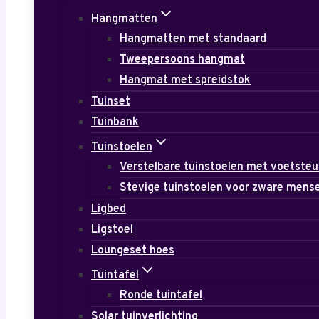
Hangmatten
Hangmatten met standaard
Tweepersoons hangmat
Hangmat met spreidstok
Tuinset
Tuinbank
Tuinstoelen
Verstelbare tuinstoelen met voetste
Stevige tuinstoelen voor zware mens
Ligbed
Ligstoel
Loungeset hoes
Tuintafel
Ronde tuintafel
Solar tuinverlichting