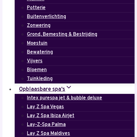
Potterie
Buitenverlichting
Zonwering
Grond, Bemesting & Bestrijding
Moestuin
Bewatering
Vijvers
Bloemen
Tuinkleding
Opblaasbare spa’s
Intex purespa jet & bubble deluxe
Lay Z Spa Vegas
Lay Z Spa Ibiza Airjet
Lay-Z-Spa Palma
Lay Z Spa Maldives