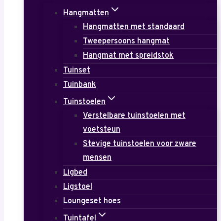
Hangmatten
Hangmatten met standaard
Tweepersoons hangmat
Hangmat met spreidstok
Tuinset
Tuinbank
Tuinstoelen
Verstelbare tuinstoelen met
voetsteun
Stevige tuinstoelen voor zware
mensen
Ligbed
Ligstoel
Loungeset hoes
Tuintafel