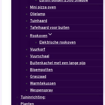
Eurom Golden 2500 Shadow
Mini pizza oven
Olielamp
Tuinhaard
Tafelhaard voor buiten
Rookoven
Elektrische rookoven
Vuurkorf
Vuurschaal
Buitenkachel met een lange pijp
Bloempotten
Graszaad
Warmtekussen
Wespenspray
Tuininrichting:
Planten