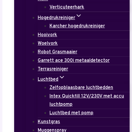
Verticuteerhark
Hogedrukreiniger
Karcher hogedrukreiniger
Hooivork
Woelvork
Robot Grasmaaier
Garrett ace 300i metaaldetector
Terrasreiniger
Luchtbed
Zelfopblaasbare luchtbedden
Intex Quickfill 12V/230V met accu
luchtpomp
Luchtbed met pomp
Kunstgras
Muggenspray