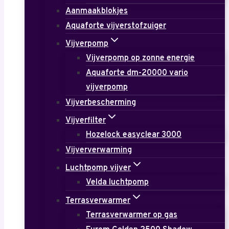
Aanmaakblokjes
Aquaforte vijverstofzuiger
Vijverpomp
Vijverpomp op zonne energie
Aquaforte dm-20000 vario
vijverpomp
Vijverbescherming
Vijverfilter
Hozelock easyclear 3000
Vijververwarming
Luchtpomp vijver
Velda luchtpomp
Terrasverwarmer
Terrasverwarmer op gas