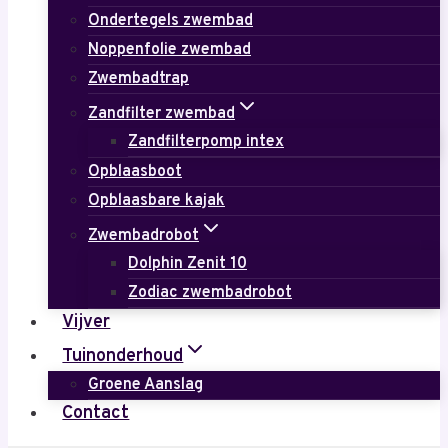
Ondertegels zwembad
Noppenfolie zwembad
Zwembadtrap
Zandfilter zwembad
Zandfilterpomp intex
Opblaasboot
Opblaasbare kajak
Zwembadrobot
Dolphin Zenit 10
Zodiac zwembadrobot
Vijver
Tuinonderhoud
Groene Aanslag
Contact