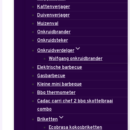
Kattenverjager
Duivenverjager
Muizenval
Onkruidbrander
Onkruidsteker
Onkruidverdelger
Wolfgang onkruidbrander
Elektrische barbecue
Gasbarbecue
Kleine mini barbeque
Bbq thermometer
Cadac carri chef 2 bbq skottelbraai
combo
Briketten
Ecobrasa kokosbriketten